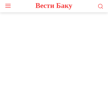
Вести Баку
Photo by
Zulfugar Karimov
on
Unsplash