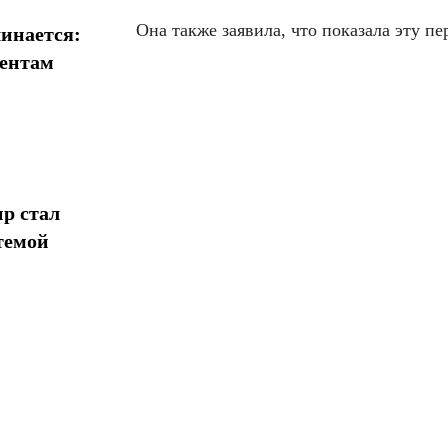
Она также заявила, что показала эту п
инается:
иентам
р стал
темой