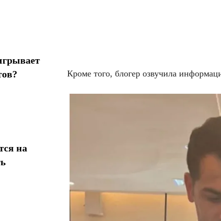
игрывает
тов?
Кроме того, блогер озвучила информа
тся на
ть