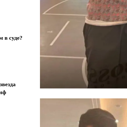
в
 в суде?
звезда
миф