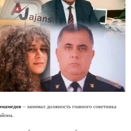
рмамедов
– занимал должность главного советника
айона.