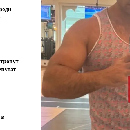
реди
у
атронут
епутат
н
 в