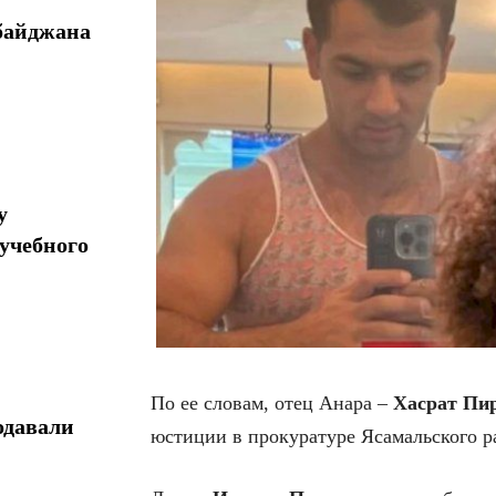
байджана
у
учебного
По ее словам, отец Анара –
Хасрат Пи
одавали
юстиции в прокуратуре Ясамальского р