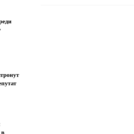
реди
Поделиться
у
атронут
епутат
н
 в