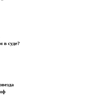
в
 в суде?
звезда
миф