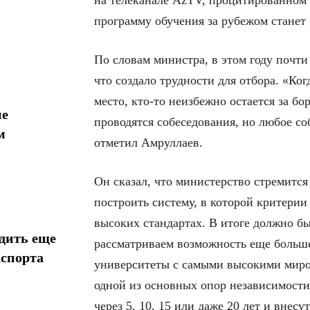
на телеканале AzTV, процитированном R
программу обучения за рубежом станет 
По словам министра, в этом году почти
что создало трудности для отбора. «Ко
место, кто-то неизбежно остается за б
ие
проводятся собеседования, но любое со
м
отметил Амруллаев.
Он сказал, что министерство стремитс
построить систему, в которой критерии
высоких стандартах. В итоге должно б
дить еще
рассматриваем возможность еще больше
аспорта
университеты с самыми высокими миров
одной из основных опор независимости 
через 5, 10, 15 или даже 20 лет и внес