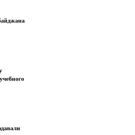
байджана
у
учебного
одавали