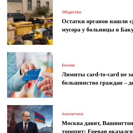
Общество
Остатки органов нашли с
мусора у больницы в Бак
Бизнес
Лимиты card-to-card не з
большинство граждан – д
Аналитика
Москва давит, Вашингто
торопит: Ереван оказался