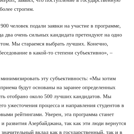
eport, заявил, что поступление в государственную
более строгим.
 900 человек подали заявки на участие в программе,
гда два очень сильных кандидата претендуют на одно
ортом. Мы стараемся выбрать лучших. Конечно,
беседование в какой-то степени субъективно», –
я минимизировать эту субъективность: «Мы хотим
 приема будут основаны на заранее определенных
ыть отобрано около 500 лучших кандидатов. Мы
го ужесточения процесса и направления студентов в
ыми рейтингами. Уверен, эта программа станет
и развития Азербайджана, так как эти люди вернутся
ут значительный вклад как в государственный, так и в