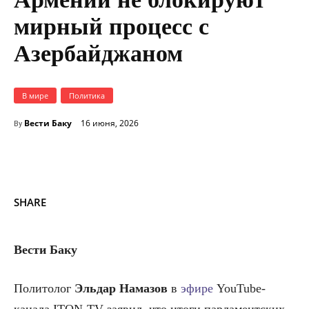
мирный процесс с
Азербайджаном
В мире
Политика
Вести Баку
16 июня, 2026
By
SHARE
Вести Баку
Политолог
Эльдар Намазов
в
эфире
YouTube-
канала ITON-TV заявил, что итоги парламентских