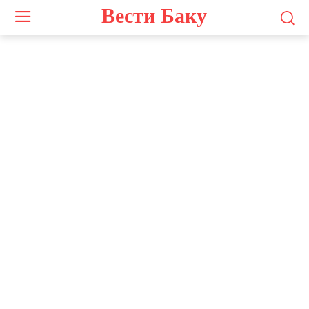
Вести Баку
Натиг Джафарли