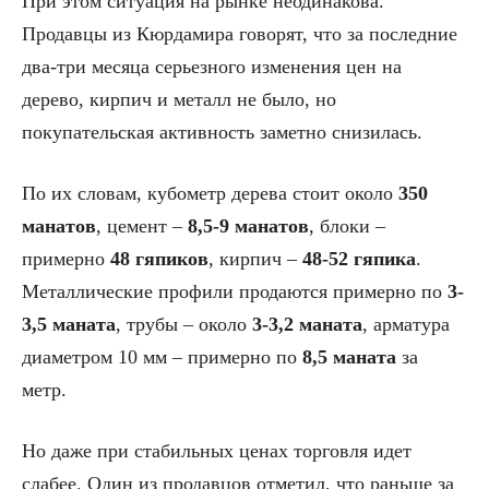
При этом ситуация на рынке неодинакова.
Продавцы из Кюрдамира говорят, что за последние
два-три месяца серьезного изменения цен на
дерево, кирпич и металл не было, но
покупательская активность заметно снизилась.
По их словам, кубометр дерева стоит около
350
манатов
, цемент –
8,5-9 манатов
, блоки –
примерно
48 гяпиков
, кирпич –
48-52 гяпика
.
Металлические профили продаются примерно по
3-
3,5 маната
, трубы – около
3-3,2 маната
, арматура
диаметром 10 мм – примерно по
8,5 маната
за
метр.
Но даже при стабильных ценах торговля идет
слабее. Один из продавцов отметил, что раньше за