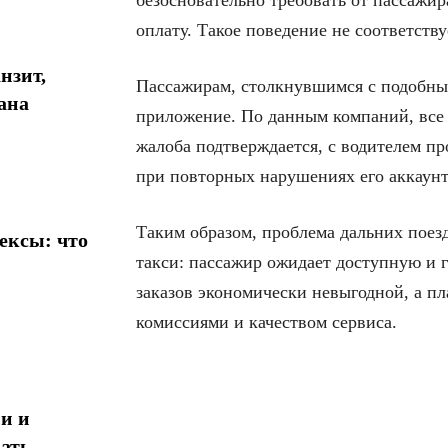
безосновательно требовать от пассажи
оплату. Такое поведение не соответств
нзит,
Пассажирам, столкнувшимся с подобным
ана
приложение. По данным компаний, все
жалоба подтверждается, с водителем про
при повторных нарушениях его аккаунт
Таким образом, проблема дальних поез
ексы: что
такси: пассажир ожидает доступную и г
заказов экономически невыгодной, а п
комиссиями и качеством сервиса.
и и
ать