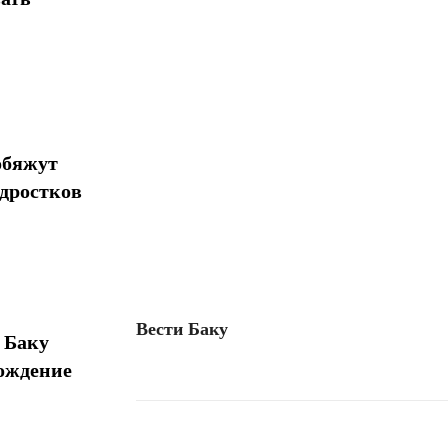
обяжут
одростков
Вести Баку
 Баку
ождение