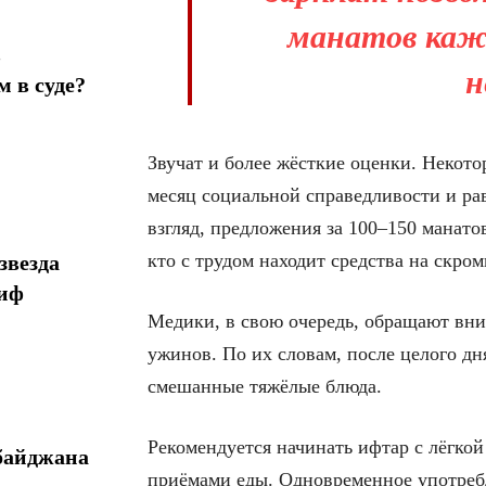
манатов каж
в
н
 в суде?
Звучат и более жёсткие оценки. Некото
месяц социальной справедливости и рав
взгляд, предложения за 100–150 манато
кто с трудом находит средства на скро
звезда
миф
Медики, в свою очередь, обращают вни
ужинов. По их словам, после целого д
смешанные тяжёлые блюда.
Рекомендуется начинать ифтар с лёгкой
байджана
приёмами еды. Одновременное употреб