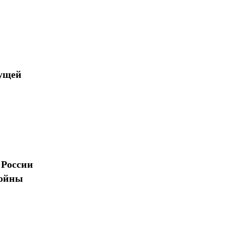
дущей
 России
войны