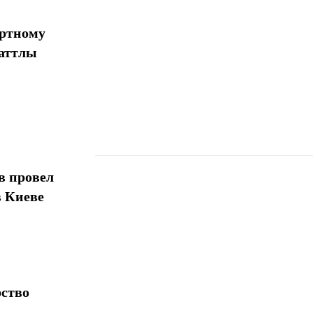
ортному
шаттлы
в провел
в Киеве
Поделиться
рство