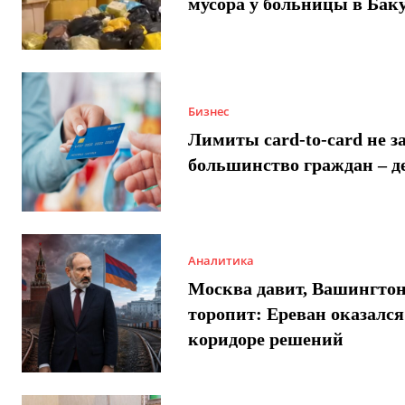
мусора у больницы в Бак
Бизнес
Лимиты card-to-card не з
большинство граждан – д
Аналитика
Москва давит, Вашингто
торопит: Ереван оказался
коридоре решений