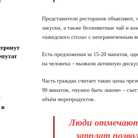
у
Представители ресторанов объясняют, ч
закуски, а также безлимитные чай и ко
«шведского стола» с неограниченным 
атронут
Есть предложения за 15-20 манатов, одн
епутат
на человека – вызвали активную диску
Часть граждан считает такие цены чрез
90 манатов, «нужно быть львом» – съе
н
объём морепродуктов.
 в
Люди отмечают,
зарплат позво