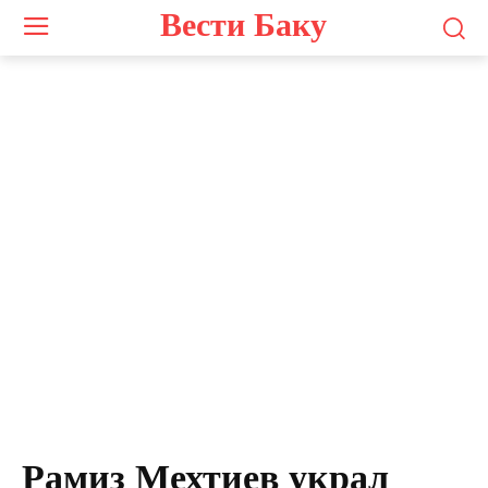
Вести Баку
Рамиз Мехтиев
Рамиз Мехтиев украл