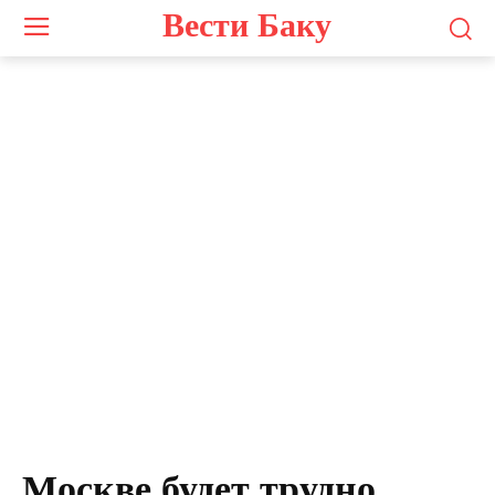
Вести Баку
Расим Мусабеков
Москве будет трудно