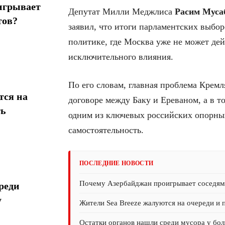
игрывает
Депутат Милли Меджлиса
Расим Муса
тов?
заявил, что итоги парламентских выбо
политике, где Москва уже не может дей
исключительного влияния.
По его словам, главная проблема Кремл
тся на
договоре между Баку и Ереваном, а в т
ть
одним из ключевых российских опорных
самостоятельность.
ПОСЛЕДНИЕ НОВОСТИ
Почему Азербайджан проигрывает соседям 
реди
у
Жители Sea Breeze жалуются на очереди и 
Остатки органов нашли среди мусора у бол