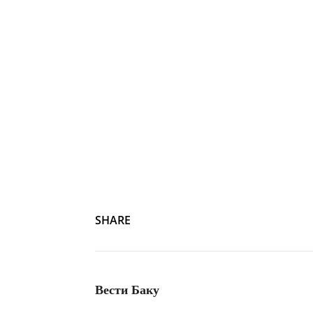
Расим Мусабеков
SHARE
Вести Баку