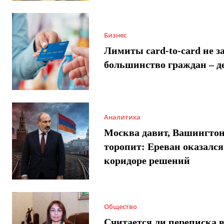
Бизнес
Лимиты card-to-card не з
большинство граждан – д
Аналитика
Москва давит, Вашингто
торопит: Ереван оказался
коридоре решений
Общество
Считается ли переписка 