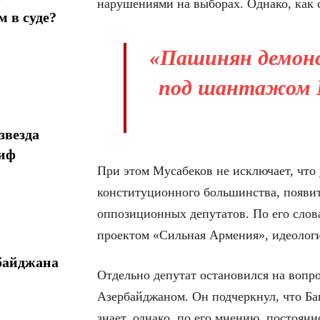
нарушениями на выборах. Однако, как 
 в суде?
«Пашинян демонс
под шантажом М
звезда
миф
При этом Мусабеков не исключает, что
конституционного большинства, появит
оппозиционных депутатов. По его слов
проектом «Сильная Армения», идеологи
байджана
Отдельно депутат остановился на вопр
Азербайджаном. Он подчеркнул, что Ба
знает, однако, по его мнению, постоя