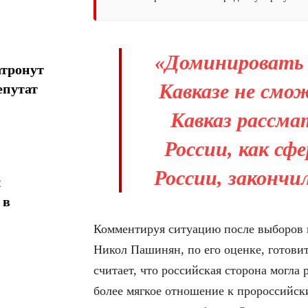
«Доминировать
атронут
Кавказе не смо
епутат
Кавказ рассма
России, как сф
России, закончи
н
 в
Комментируя ситуацию после выборов в
Никол Пашинян, по его оценке, готовит
считает, что российская сторона могла
более мягкое отношение к пророссийск
в