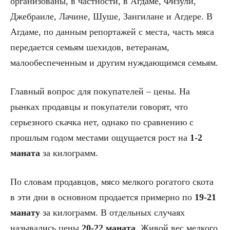
организованы, в частности, в Агдаме, Физули,
Джебраиле, Лачине, Шуше, Зангилане и Агдере. В
Агдаме, по данным репортажей с места, часть мяса
передается семьям шехидов, ветеранам,
малообеспеченным и другим нуждающимся семьям.
Главный вопрос для покупателей – цены. На
рынках продавцы и покупатели говорят, что
серьезного скачка нет, однако по сравнению с
прошлым годом местами ощущается рост на
1-2
маната
за килограмм.
По словам продавцов, мясо мелкого рогатого скота
в эти дни в основном продается примерно по
19-21
манату
за килограмм. В отдельных случаях
назывались цены
20-22 маната
. Живой вес мелкого