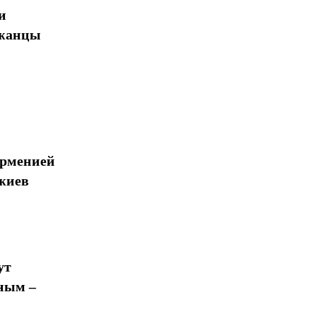
и
джанцы
Арменией
жиев
ут
ным –