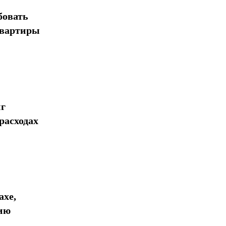
бовать
квартиры
нг
расходах
ахе,
ию