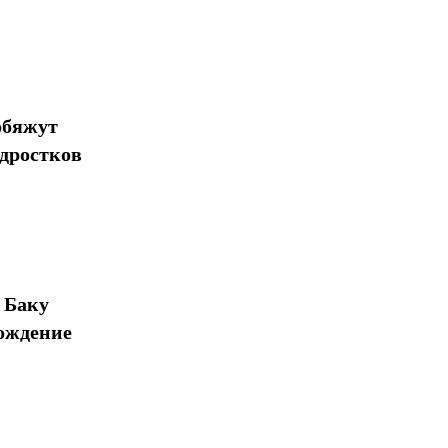
обяжут
одростков
 Баку
ождение