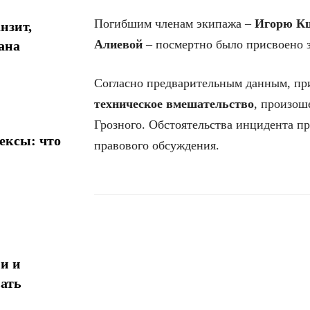
Погибшим членам экипажа –
Игорю Кш
нзит,
Алиевой
– посмертно было присвоено 
ана
Согласно предварительным данным, пр
техническое вмешательство
, произош
Грозного. Обстоятельства инцидента п
ексы: что
правового обсуждения.
Поделиться
и и
ать