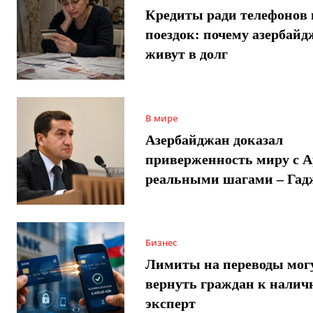
Кредиты ради телефонов 
поездок: почему азербай
живут в долг
В мире
Азербайджан доказал
приверженность миру с 
реальными шагами – Гад
Бизнес
Лимиты на переводы мог
вернуть граждан к налич
эксперт