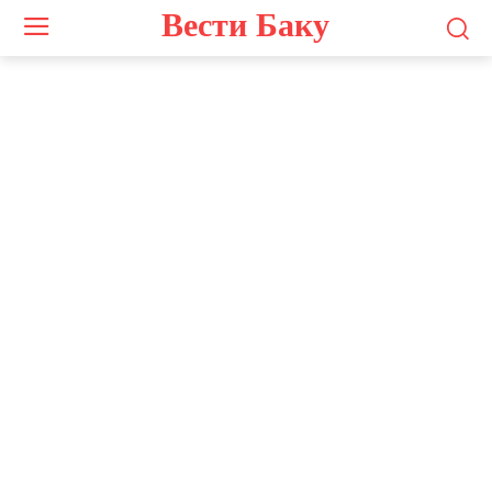
Вести Баку
Photo by
Adil Sattarov
on
Unsplash