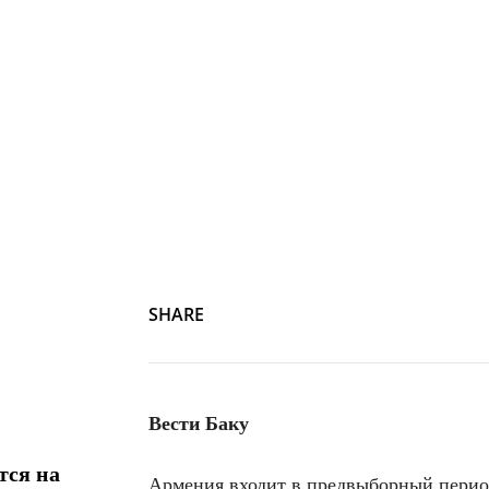
SHARE
Вести Баку
тся на
Армения входит в предвыборный период 