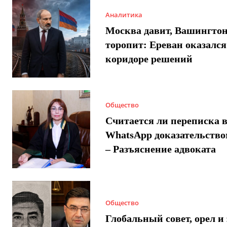
Аналитика
Москва давит, Вашингто
торопит: Ереван оказался
коридоре решений
Общество
Считается ли переписка 
WhatsApp доказательством
– Разъяснение адвоката
Общество
Глобальный совет, орел и 