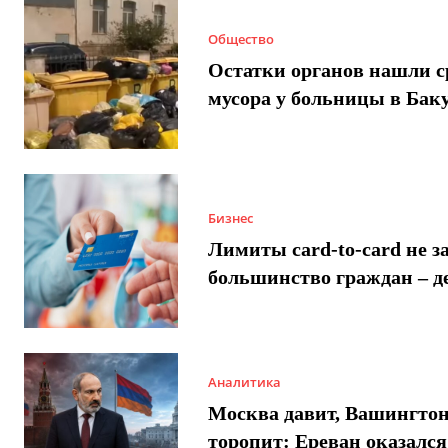
Общество
Остатки органов нашли с
мусора у больницы в Бак
Бизнес
Лимиты card-to-card не з
большинство граждан – д
Аналитика
Москва давит, Вашингто
торопит: Ереван оказался