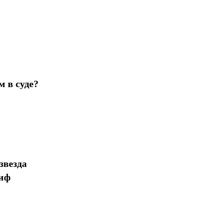
Поделиться
в
 в суде?
звезда
миф