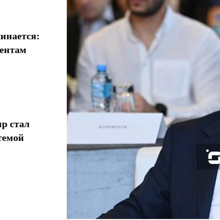
инается:
иентам
р стал
темой