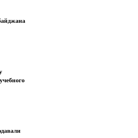
байджана
у
учебного
одавали