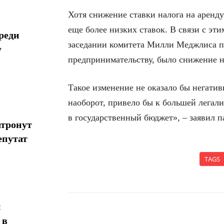
Хотя снижение ставки налога на аренд
еще более низких ставок. В связи с эти
реди
заседании комитета Милли Меджлиса п
у
предпринимательству, было снижение н
Такое изменение не оказало бы негати
наоборот, привело бы к большей легал
в государственный бюджет», – заявил 
атронут
епутат
TAGS
н
 в