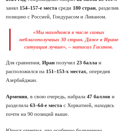
занял
154–157-е места
среди
180 стран
, разделив
позицию с Россией, Гондурасом и Ливаном.
«Мы находимся в числе самых
неблагополучных 30 стран. Даже в Иране
ситуация лучше», – написал Гасанов.
Для сравнения,
Иран
получил
23 балла
и
расположился на
151–153-х местах
, опередив
Азербайджан.
Армения
, в свою очередь, набрала
47 баллов
и
разделила
63–64-е места
с Хорватией, находясь
почти на 90 позиций выше.
Юрист отметил, что особенно болезненно