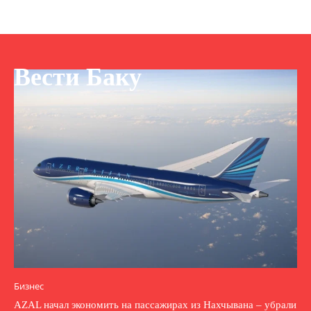
Вести Баку
Бизнес
AZAL начал экономить на пассажирах из Нахчывана – убрали