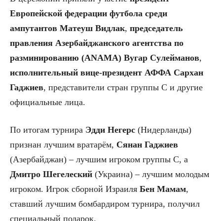
Европейской федерации футбола среди
ампутантов Матеуш Видлак
,
председатель
правления Азербайджанского агентства по
разминированию (ANAMA) Вугар Сулейманов
,
исполнительный вице-президент АФФА Сархан
Гаджиев
, представители стран группы C и другие
официальные лица.
По итогам турнира
Эдди Негерс
(Нидерланды)
признан лучшим вратарём,
Сянан Гаджиев
(Азербайджан) – лучшим игроком группы C, а
Дмитро Шегелеский
(Украина) – лучшим молодым
игроком. Игрок сборной Израиля
Бен Мамам
,
ставший лучшим бомбардиром турнира, получил
специальный подарок.