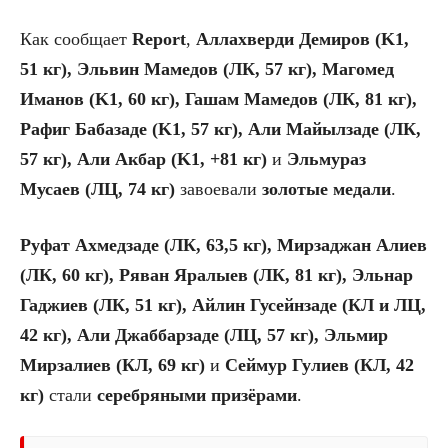
Как сообщает
Report
,
Аллахверди Демиров (K1,
51 кг), Эльвин Мамедов (ЛК, 57 кг), Магомед
Иманов (K1, 60 кг), Гашам Мамедов (ЛК, 81 кг),
Рафиг Бабазаде (K1, 57 кг), Али Майылзаде (ЛК,
57 кг), Али Акбар (K1, +81 кг)
и
Эльмураз
Мусаев (ЛЦ, 74 кг)
завоевали
золотые медали
.
Руфат Ахмедзаде (ЛК, 63,5 кг), Мирзаджан Алиев
(ЛК, 60 кг), Ряван Яралыев (ЛК, 81 кг), Эльнар
Гаджиев (ЛК, 51 кг), Айлин Гусейнзаде (КЛ и ЛЦ,
42 кг), Али Джаббарзаде (ЛЦ, 57 кг), Эльмир
Мирзалиев (КЛ, 69 кг)
и
Сеймур Гулиев (КЛ, 42
кг)
стали
серебряными призёрами
.