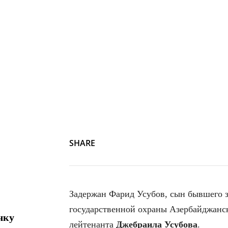
SHARE
Задержан Фарид Усубов, сын бывшего 
государственной охраны Азербайджанск
чку
лейтенанта
Джебраила Усубова
.