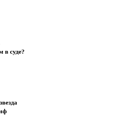
в
 в суде?
звезда
миф