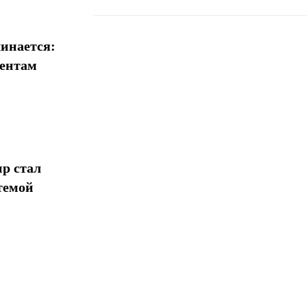
инается:
иентам
Поделиться
р стал
темой