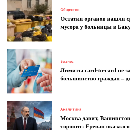
Общество
Остатки органов нашли с
мусора у больницы в Бак
Бизнес
Лимиты card-to-card не з
большинство граждан – д
Аналитика
Москва давит, Вашингто
торопит: Ереван оказался