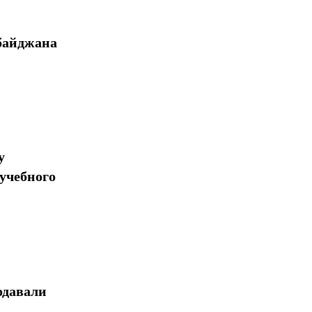
байджана
у
учебного
одавали