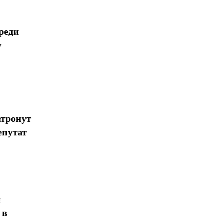
реди
у
атронут
епутат
н
 в