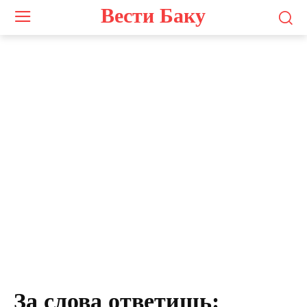
Вести Баку
Photo by
Zulfugar Karimov
on
Unsplash
За слова ответишь: