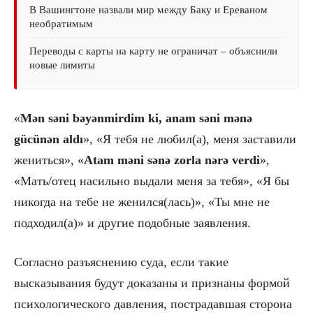
В Вашингтоне назвали мир между Баку и Ереваном
необратимым
Переводы с карты на карту не ограничат – объяснили
новые лимиты
«
Mən səni bəyənmirdim ki, anam səni mənə
gücünən aldı
», «Я тебя не любил(а), меня заставили
жениться»,
«
A
tam məni sənə zorla nərə verdi
»,
«Мать/отец насильно выдали меня за тебя», «Я бы
никогда на тебе не женился(лась)», «Ты мне не
подходил(а)» и другие подобные заявления.
Согласно разъяснению суда, если такие
высказывания будут доказаны и признаны формой
психологического давления, пострадавшая сторона