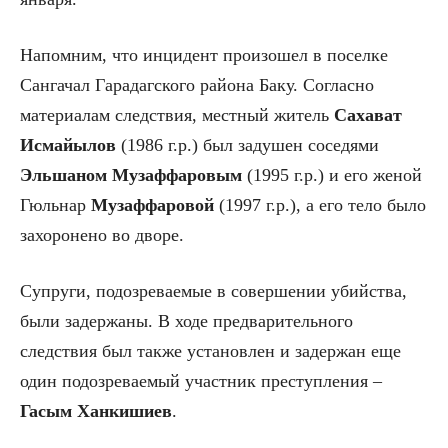
Напомним, что инцидент произошел в поселке
Сангачал Гарадагского района Баку. Согласно
материалам следствия, местный житель
Сахават
Исмайылов
(1986 г.р.) был задушен соседями
Эльшаном Музаффаровым
(1995 г.р.) и его женой
Гюльнар
Музаффаровой
(1997 г.р.), а его тело было
захоронено во дворе.
Супруги, подозреваемые в совершении убийства,
были задержаны. В ходе предварительного
следствия был также установлен и задержан еще
один подозреваемый участник преступления –
Гасым Ханкишиев
.