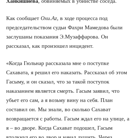
Ханкишиева
, обвиняемых в убийстве соседа.
Как сообщает
Oxu.Az
, в ходе процесса под
председательством судьи Фахри Мамедова были
заслушаны показания Э.Музаффарова. Он
рассказал, как произошел инцидент.
«Когда Гюльнар рассказала мне о поступке
Сахавата, я решил его наказать. Рассказал об этом
Гасыму, и он сказал, что за такой поступок
наказанием является смерть. Гасым заявил, что
убьет его сам, а я возьму вину на себя. План
составил он. Мы знали, во сколько Сахават
возвращается с работы. Гасым ждал его на улице, а
я – во дворе. Когда Сахават подошел, Гасым
втолкнул его во двор и начал душить. Через