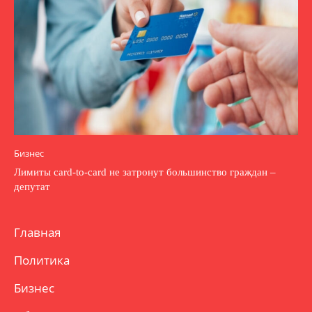
Бизнес
Лимиты card-to-card не затронут большинство граждан –
депутат
Главная
Политика
Бизнес