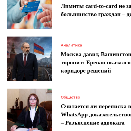
Лимиты card-to-card не з
большинство граждан – д
Аналитика
Москва давит, Вашингто
торопит: Ереван оказался
коридоре решений
Общество
Считается ли переписка 
WhatsApp доказательством
– Разъяснение адвоката