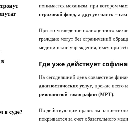
атронут
понимается механизм, при котором
час
епутат
страховой фонд, а другую часть – са
При этом введение полноценного механ
граждане могут без ограничений обращ
медицинские учреждения, имея при себ
н
 в
Где уже действует софин
На сегодняшний день совместное фина
диагностических услуг
, прежде всего
к
резонансной томографии (МРТ)
.
в
По действующим правилам пациент оп
 в суде?
покрывается за счет обязательного мед