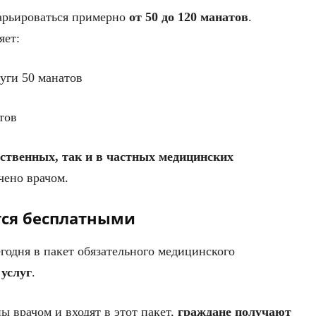
варьироваться примерно
от 50 до 120 манатов
.
яет:
уги 50 манатов
тов
рственных, так и в частных медицинских
чено врачом.
тся бесплатными
егодня в пакет обязательного медицинского
 услуг
.
ы врачом и входят в этот пакет,
граждане получают