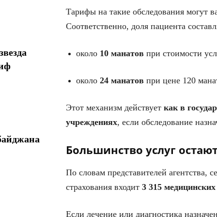
Тарифы на такие обследования могут 
Соответственно, доля пациента составл
звезда
около
10 манатов
при стоимости усл
миф
около
24 манатов
при цене 120 мана
Этот механизм действует
как в госуда
учреждениях
, если обследование назна
байджана
Большинство услуг остаю
По словам представителей агентства, с
страхования входит
3 315 медицинских
Если лечение или диагностика назначен