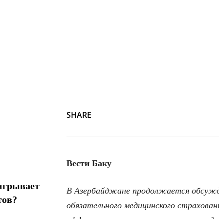
Photo by
Vitaly Gariev
on
Unsplash
SHARE
Вести Баку
игрывает
В Азербайджане продолжается обсужд
тов?
обязательного медицинского страхова