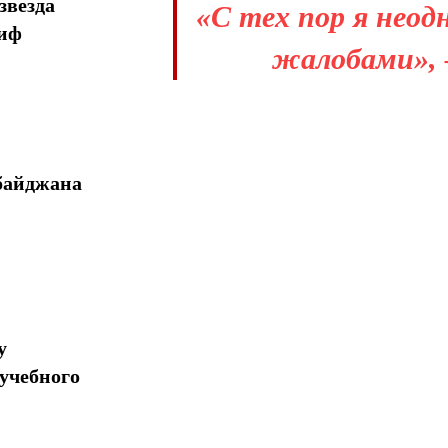
звезда
«С тех пор я неод
миф
жалобами»,
байджана
у
учебного