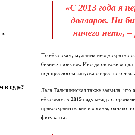
«С 2013 года я п
долларов. Ни би
н
ничего нет», –
 в
По её словам, мужчина неоднократно о
бизнес-проектов. Иногда он возвращал
под предлогом запуска очередного дела
в
 в суде?
Лала Талышинская также заявила, что
её словам, в
2015 году
между сторонами 
правоохранительные органы, однако поз
фигуранта.