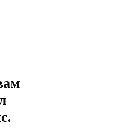
Главная
Политика
Бизнес
Обществ
вам
л
с.