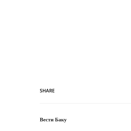
Фото носит иллюстративный характер и не связано с фи
SHARE
Вести Баку