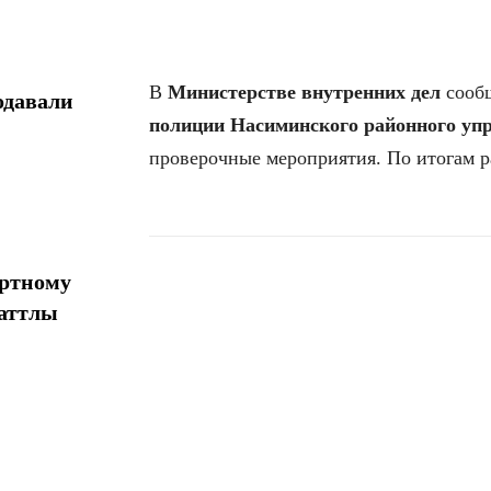
В
Министерстве внутренних дел
сообщ
одавали
полиции Насиминского районного уп
проверочные мероприятия. По итогам ра
ортному
шаттлы
Поделиться