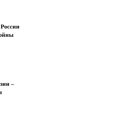
 России
войны
зии –
ч