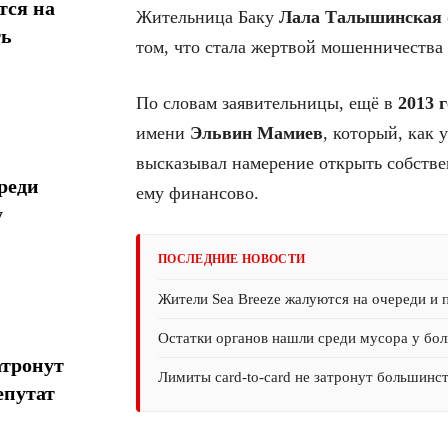
тся на
Жительница Баку
Лала Талышинская
ть
том, что стала жертвой мошенничества
По словам заявительницы, ещё в
2013 г
имени
Эльвин Мамиев
, который, как 
высказывал намерение открыть собстве
реди
ему финансово.
у
ПОСЛЕДНИЕ НОВОСТИ
Жители Sea Breeze жалуются на очереди и 
Остатки органов нашли среди мусора у бол
атронут
Лимиты card-to-card не затронут большинс
епутат