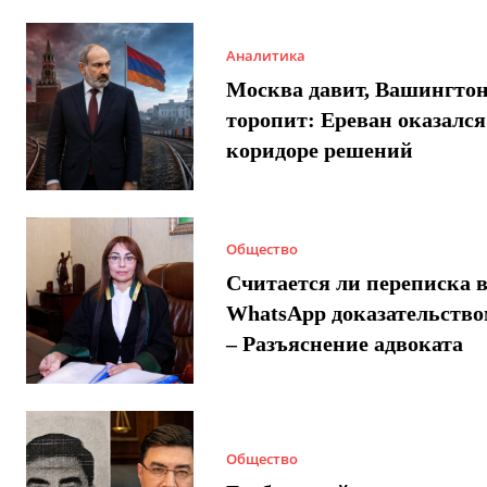
Аналитика
Москва давит, Вашингто
торопит: Ереван оказался
коридоре решений
Общество
Считается ли переписка 
WhatsApp доказательством
– Разъяснение адвоката
Общество