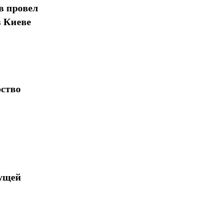
в провел
в Киеве
рство
дущей