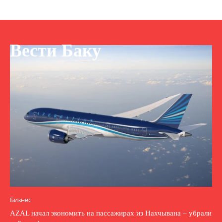
Вести Баку
Бизнес
AZAL начал экономить на пассажирах из Нахчывана – убрали