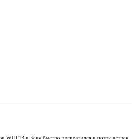
в WUF13 в Баку быстро превратился в поток встреч,