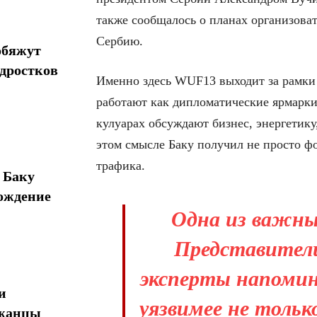
также сообщалось о планах организова
Сербию.
обяжут
одростков
Именно здесь WUF13 выходит за рамки 
работают как дипломатические ярмарки:
кулуарах обсуждают бизнес, энергетику
этом смысле Баку получил не просто ф
трафика.
 Баку
ождение
Одна из важных
Представител
эксперты напомин
и
уязвимее не только
джанцы