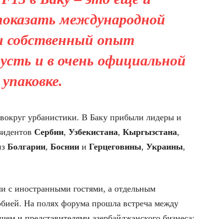
показать международной
и собственный опыт
пусть и в очень официальной
упаковке.
вокруг урбанистики. В Баку прибыли лидеры и
езидентов
Сербии
,
Узбекистана
,
Кыргызстана
,
из
Болгарии
,
Боснии
и
Герцеговины
,
Украины
,
и с иностранными гостями, а отдельным
рбией. На полях форума прошла встреча между
ем и представителями азербайджанского бизнеса;