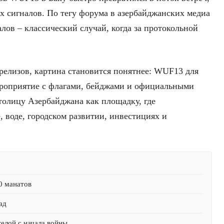
х сигналов. По тегу форума в азербайджанских медиа
алов – классический случай, когда за протокольной
-релизов, картина становится понятнее: WUF13 для
ероприятие с флагами, бейджами и официальными
толицу Азербайджана как площадку, где
, воде, городском развитии, инвестициях и
0 манатов
ад
желой с начала войны