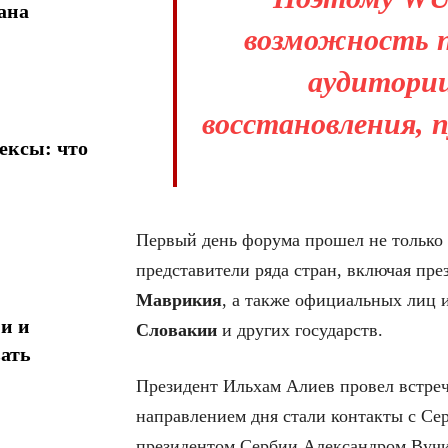
ана
возможность 
аудитори
восстановления, 
ексы: что
Первый день форума прошел не только 
представители ряда стран, включая пр
Маврикия
, а также официальных лиц 
и и
Словакии
и других государств.
ать
Президент Ильхам Алиев провел встреч
направлением дня стали контакты с Се
президентом Сербии Александром Вучич