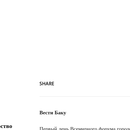
SHARE
Вести Баку
рство
Первый день Всемирного форума городо