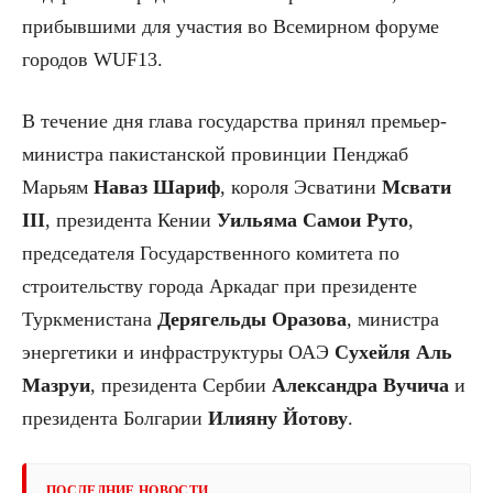
прибывшими для участия во Всемирном форуме
городов WUF13.
В течение дня глава государства принял премьер-
министра пакистанской провинции Пенджаб
Марьям
Наваз
Шариф
, короля Эсватини
Мсвати
III
, президента Кении
Уильяма
Самои
Руто
,
председателя Государственного комитета по
строительству города Аркадаг при президенте
Туркменистана
Дерягельды
Оразова
, министра
энергетики и инфраструктуры ОАЭ
Сухейля
Аль
Мазруи
, президента Сербии
Александра
Вучича
и
президента Болгарии
Илияну
Йотову
.
ПОСЛЕДНИЕ НОВОСТИ