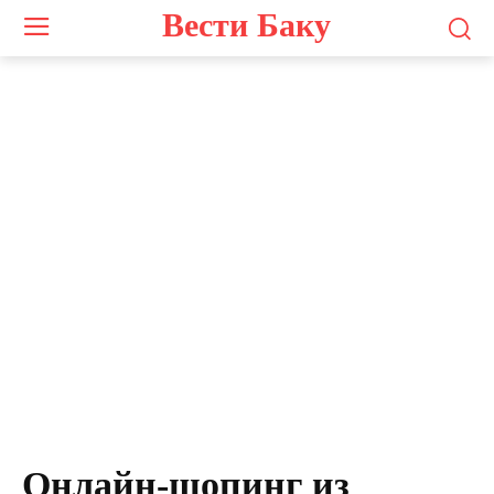
Вести Баку
Photo by
Campaign Creators
on
Unsplash
Онлайн-шопинг из