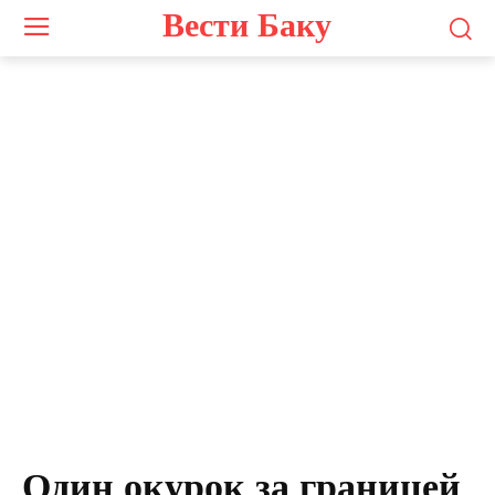
Вести Баку
Один окурок за границей