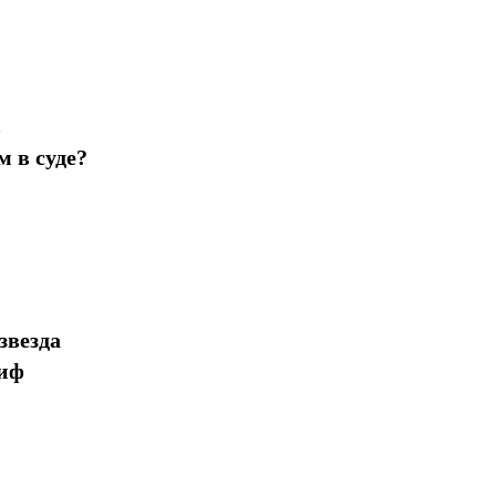
в
 в суде?
звезда
миф