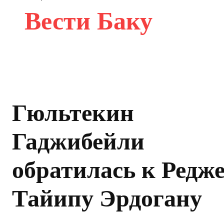
Вести Баку
Гюльтекин
Гаджибейли
обратилась к Редж
Тайипу Эрдогану