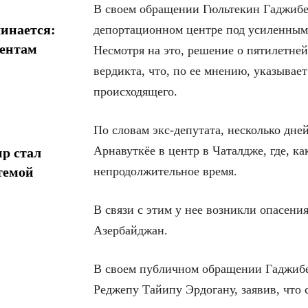
В своем обращении Гюльтекин Гаджибей
инается:
депортационном центре под усиленным 
иентам
Несмотря на это, решение о пятилетне
вердикта, что, по ее мнению, указывае
происходящего.
По словам экс-депутата, несколько дне
Арнавуткёе в центр в Чаталдже, где, к
р стал
темой
непродолжительное время.
В связи с этим у нее возникли опасени
Азербайджан.
В своем публичном обращении Гаджибе
Реджепу Тайипу Эрдогану, заявив, что