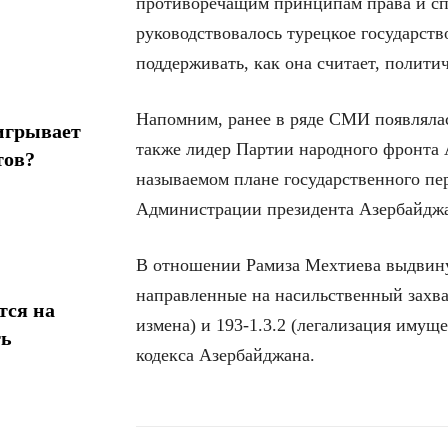
противоречащим принципам права и спр
руководствовалось турецкое государств
поддерживать, как она считает, полит
Напомним, ранее в ряде СМИ появляла
игрывает
также лидер Партии народного фронта
тов?
называемом плане государственного пе
Администрации президента Азербайдж
В отношении Рамиза Мехтиева выдвинут
направленные на насильственный захват
тся на
измена) и 193-1.3.2 (легализация имущ
ть
кодекса Азербайджана.