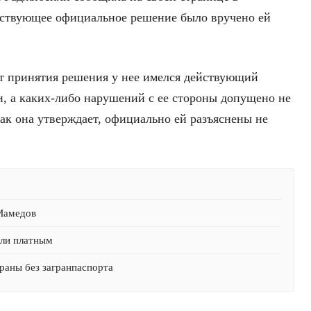
етствующее официальное решение было вручено ей
т принятия решения у нее имелся действующий
и, а каких-либо нарушений с ее стороны допущено не
ак она утверждает, официально ей разъяснены не
 Мамедов
али платным
раны без загранпаспорта