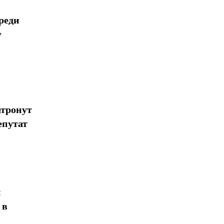
реди
Поделиться
у
атронут
епутат
н
 в