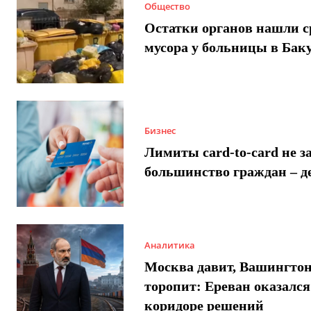
Общество
Остатки органов нашли с
мусора у больницы в Бак
Бизнес
Лимиты card-to-card не з
большинство граждан – д
Аналитика
Москва давит, Вашингто
торопит: Ереван оказался
коридоре решений