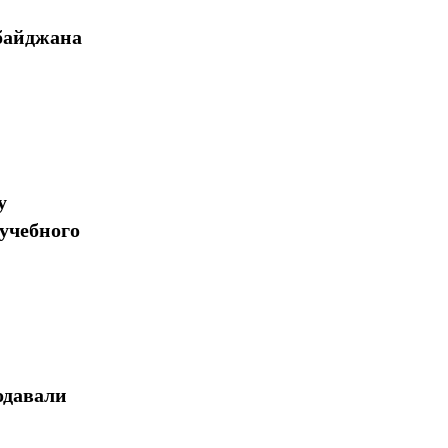
байджана
у
учебного
одавали