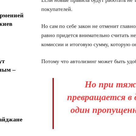
Если новые правила будут работать не т
покупателей.
Арменией
жиев
Но сам по себе закон не отменит главн
равно придется внимательно считать н
комиссии и итоговую сумму, которую он
ут
Потому что автолизинг может быть уд
ным –
Но при тяже
превращается в д
один пропущенн
байджане