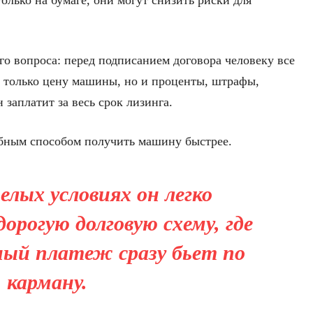
олько на бумаге, они могут снизить риски для
ого вопроса: перед подписанием договора человеку все
е только цену машины, но и проценты, штрафы,
 заплатит за весь срок лизинга.
обным способом получить машину быстрее.
лых условиях он легко
орогую долговую схему, где
ый платеж сразу бьет по
карману.