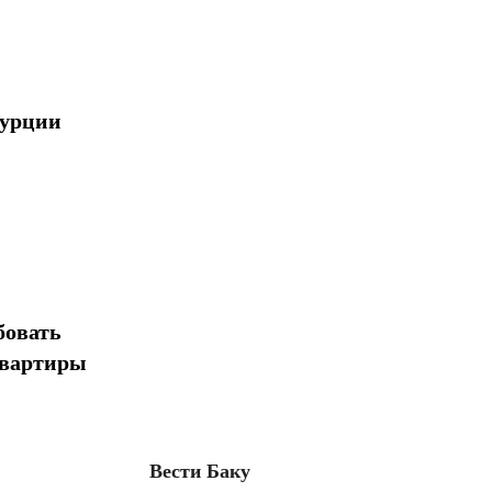
Турции
бовать
квартиры
Вести Баку