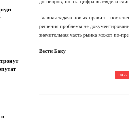
договоров, но эта цифра выглядела сли
реди
у
Главная задача новых правил – постеп
решения проблемы не документированн
значительная часть рынка может по-пр
Вести Баку
атронут
епутат
TAGS
н
Поделиться
 в