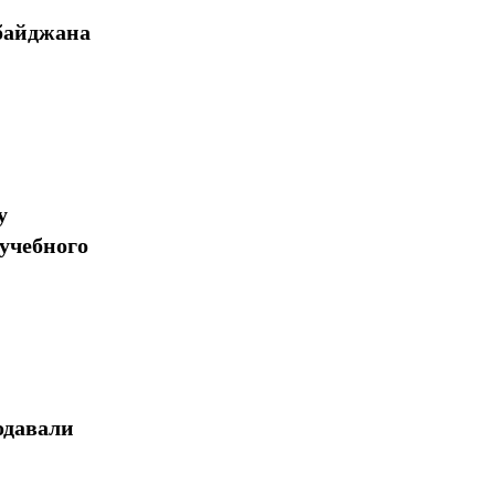
байджана
у
учебного
одавали