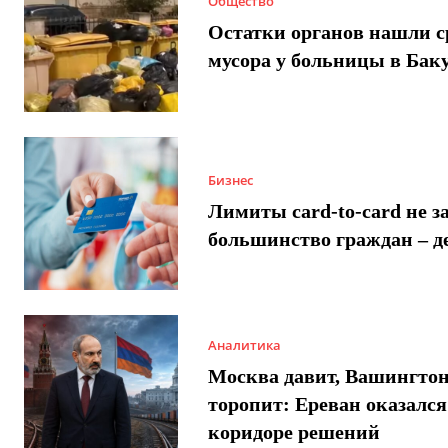
Общество
Остатки органов нашли с
мусора у больницы в Бак
Бизнес
Лимиты card-to-card не з
большинство граждан – д
Аналитика
Москва давит, Вашингто
торопит: Ереван оказался
коридоре решений