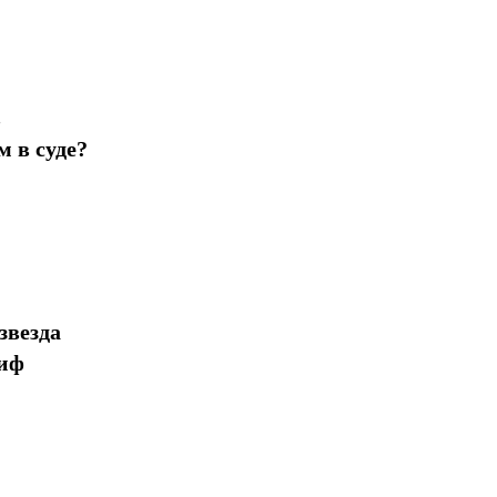
в
 в суде?
звезда
миф