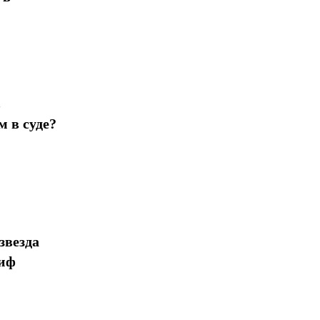
в
 в суде?
звезда
миф