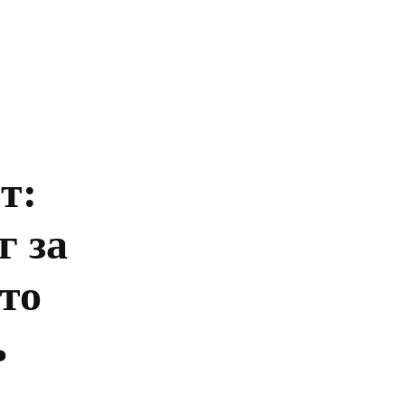
Главная
Политика
Бизнес
Обществ
т:
г за
что
ь