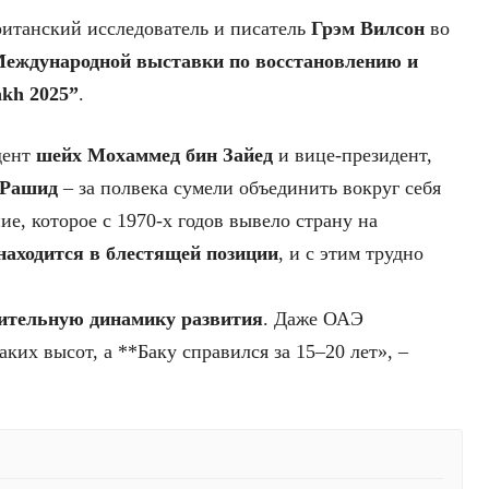
британский исследователь и писатель
Грэм Вилсон
во
Международной выставки по восстановлению и
akh 2025”
.
дент
шейх Мохаммед бин Зайед
и вице-президент,
 Рашид
– за полвека сумели объединить вокруг себя
ие, которое с 1970-х годов вывело страну на
находится в блестящей позиции
, и с этим трудно
зительную динамику развития
. Даже ОАЭ
ких высот, а **Баку справился за 15–20 лет», –