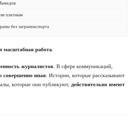
 Мамедов
али платным
раны без загранпаспорта
я масштабная работа
.
венность журналистов
. В сфере коммуникаций,
ня
совершенно иная
. Истории, которые рассказывают
иалы, которые они публикуют,
действительно имеют