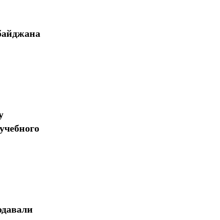
байджана
у
учебного
одавали