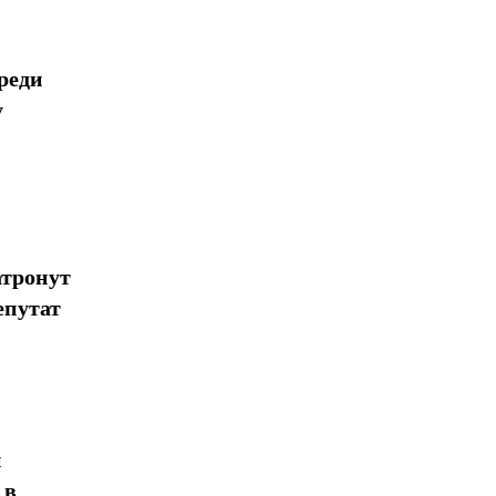
реди
у
атронут
епутат
н
 в