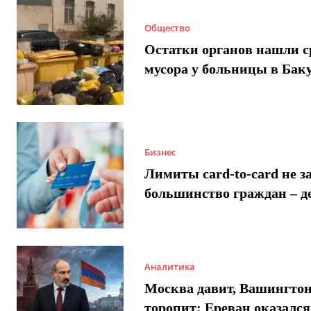
Общество
Остатки органов нашли с
мусора у больницы в Бак
Бизнес
Лимиты card-to-card не з
большинство граждан – д
Аналитика
Москва давит, Вашингто
торопит: Ереван оказался