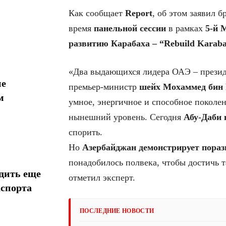
Как сообщает
Report
, об этом заявил 
время
панельной сессии
в рамках
5-й 
развитию Карабаха – “Rebuild Karab
«Два выдающихся лидера ОАЭ – прези
ие
премьер-министр
шейх Мохаммед бин
м
умное, энергичное и способное поколен
нынешний уровень. Сегодня
Абу-Даби 
спорить.
Но
Азербайджан демонстрирует пора
понадобилось полвека, чтобы достичь та
дить еще
отметил эксперт.
аспорта
ПОСЛЕДНИЕ НОВОСТИ