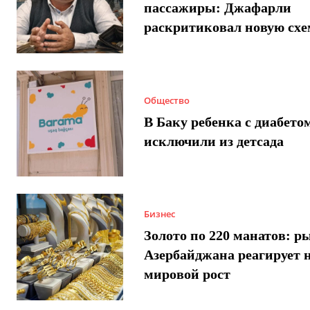
пассажиры: Джафарли
раскритиковал новую схе
Общество
В Баку ребенка с диабето
исключили из детсада
Бизнес
Золото по 220 манатов: р
Азербайджана реагирует 
мировой рост