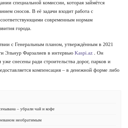
дании специальной комиссии, которая займётся
ием сносов. В её задачи входит работа с
е соответствующими современным нормам
звития города.
ствии с Генеральным планом, утверждённым в 2021
сти Эльнур Фарзалиев в интервью
Kaspi.az
. Он
 уже снесены ради строительства дорог, парков и
едоставляется компенсация – в денежной форме либо
хчывана – убрали чай и кофе
Ереваном необратимым