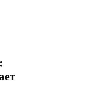
Главная
Политика
Бизнес
Обществ
:
ает