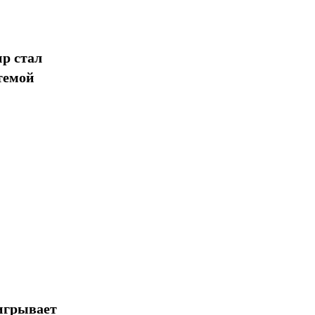
Поделиться
р стал
темой
игрывает