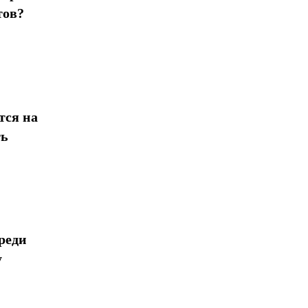
тов?
тся на
ть
реди
у