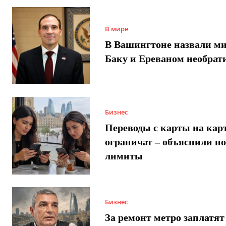
В мире
В Вашингтоне назвали м
Баку и Ереваном необра
Бизнес
Переводы с карты на карт
ограничат – объяснили н
лимиты
Бизнес
За ремонт метро заплатят