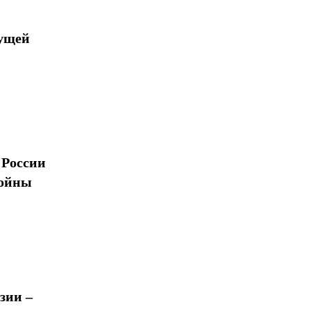
дущей
 России
войны
зии –