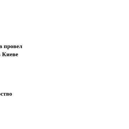
в провел
в Киеве
рство