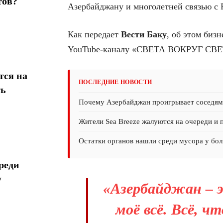
тов?
Азербайджану и многолетней связью с 
Как передает
Вести Баку
, об этом биз
YouTube-каналу «СВЕТА ВОКРУГ СВЕ
тся на
ПОСЛЕДНИЕ НОВОСТИ
ть
Почему Азербайджан проигрывает соседям 
Жители Sea Breeze жалуются на очереди и 
Остатки органов нашли среди мусора у бол
реди
у
«Азербайджан – э
моё всё. Всё, чт