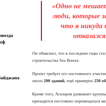
«Одно не мешает
люди, которые з
что я никуда н
отказался»
звезда
миф
Он объяснил, что в последние годы ста
строительства Sea Breeze.
Проект требует его постоянного участи
байджана
около
200 зданий
, ещё примерно
250 о
Кроме того, Агаларов развивает крупны
приходится постоянно перемещаться ме