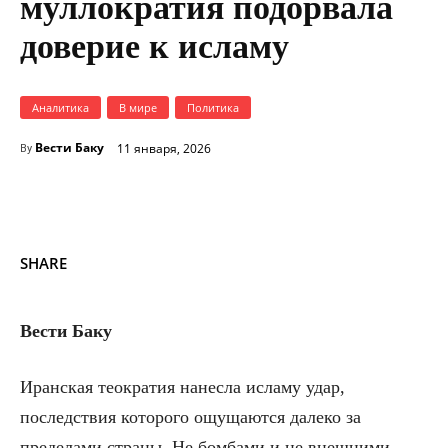
муллократия подорвала
доверие к исламу
Аналитика
В мире
Политика
Вести Баку
11 января, 2026
By
SHARE
Вести Баку
Иранская теократия нанесла исламу удар,
последствия которого ощущаются далеко за
пределами страны. Не бомбами и не внешними