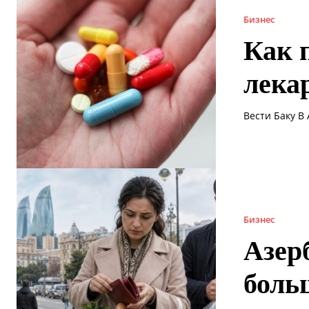
Бизнес
Как 
лека
Вести Баку В
Бизнес
Азер
боль