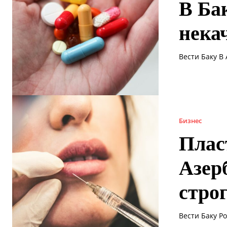
В Ба
нека
Вести Баку В
Бизнес
Плас
Азер
стро
Вести Баку Р