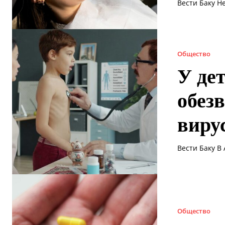
Вести Баку Н
Общество
У де
обез
виру
Вести Баку В
Общество