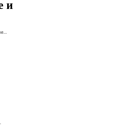
е и
е...
.