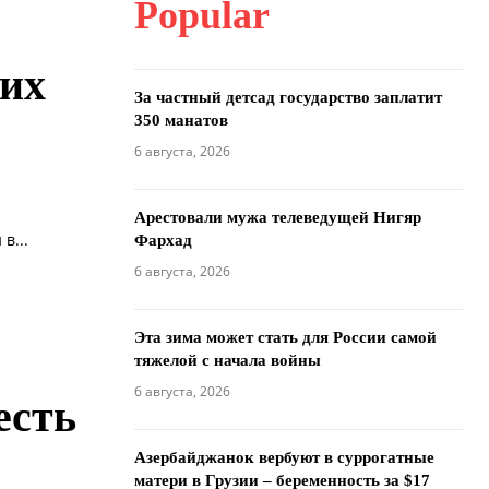
Popular
ших
За частный детсад государство заплатит
350 манатов
6 августа, 2026
Арестовали мужа телеведущей Нигяр
в...
Фархад
6 августа, 2026
Эта зима может стать для России самой
тяжелой с начала войны
6 августа, 2026
есть
Азербайджанок вербуют в суррогатные
матери в Грузии – беременность за $17