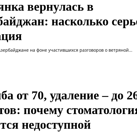
янка вернулась в
байджан: насколько серь
ация
Азербайджане на фоне участившихся разговоров о ветряной...
а от 70, удаление – до 2
тов: почему стоматологи
ется недоступной