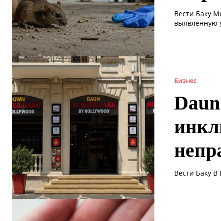
Вести Баку 
выявленную у
Бизнес
Daun
инкл
непр
Вести Баку В