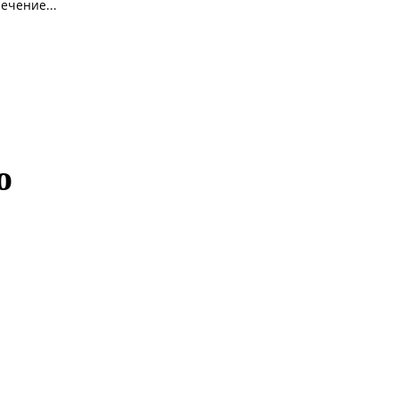
ечение...
о