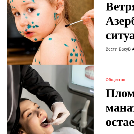
Ветр
Азер
ситу
Вести БакуВ 
Общество
Пломб
мана
оста