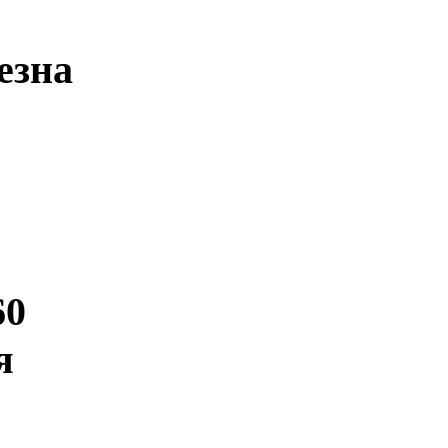
езна
60
я