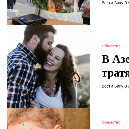
Вести Баку В
Общество
В Аз
трат
Вести Баку В
Общество