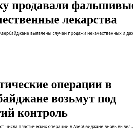
ку продавали фальшивы
чественные лекарства
 Азербайджане выявлены случаи продажи некачественных и даж
тические операции в
байджане возьмут под
гий контроль
ост числа пластических операций в Азербайджане вновь вывел..