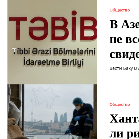
Общество
В Аз
не в
свид
Вести Баку В
Общество
Хант
ли р