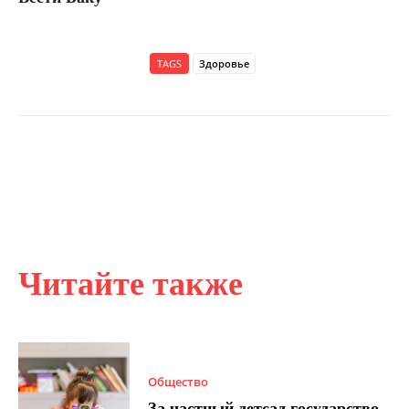
TAGS
Здоровье
Читайте также
Общество
За частный детсад государство