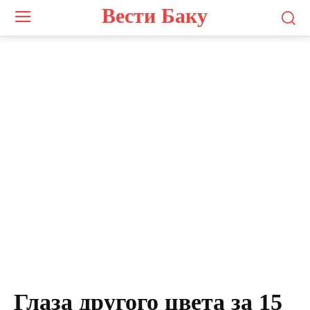
Вести Баку
Photo by
Zulfugar Karimov
on
Unsplash
Глаза другого цвета за 15