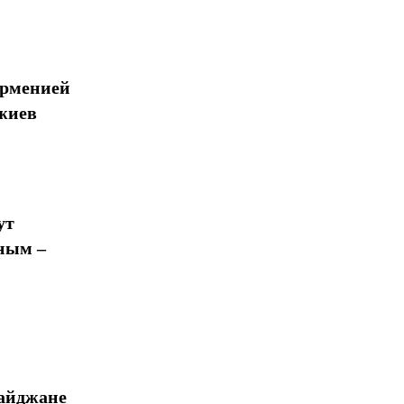
Арменией
жиев
ут
ным –
байджане