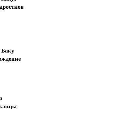
одростков
 Баку
ождение
и
джанцы