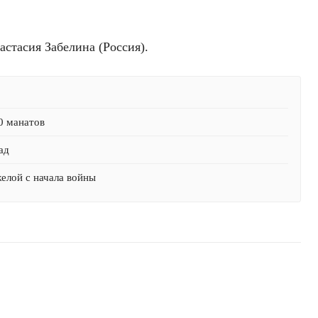
стасия Забелина (Россия).
0 манатов
ад
желой с начала войны