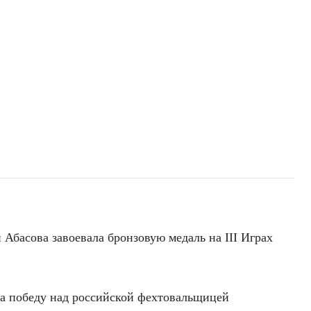
басова завоевала бронзовую медаль на III Играх
ла победу над российской фехтовальщицей