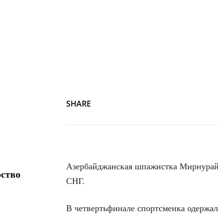
SHARE
Азербайджанская шпажистка Мирнурай А
рство
СНГ.
В четвертьфинале спортсменка одержа