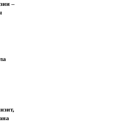
зии –
ч
ла
нзит,
ана