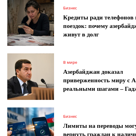
Бизнес
Кредиты ради телефонов 
поездок: почему азербай
живут в долг
В мире
Азербайджан доказал
приверженность миру с 
реальными шагами – Гад
Бизнес
Лимиты на переводы мог
вернуть граждан к налич