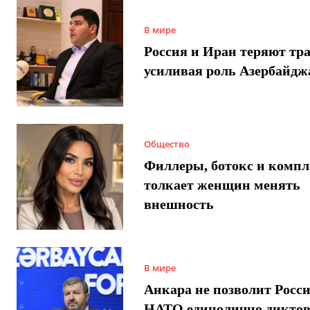
В мире
Россия и Иран теряют тра
усиливая роль Азербайдж
Общество
Филлеры, ботокс и компл
толкает женщин менять
внешность
В мире
Анкара не позволит Росси
НАТО единолично диктов