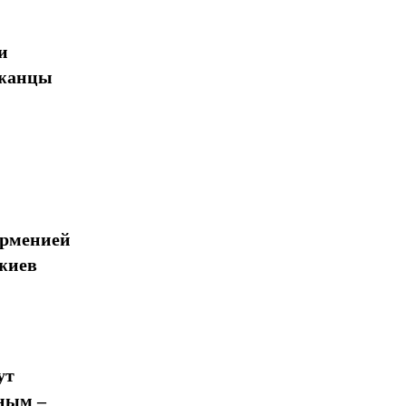
и
джанцы
Арменией
жиев
ут
ным –