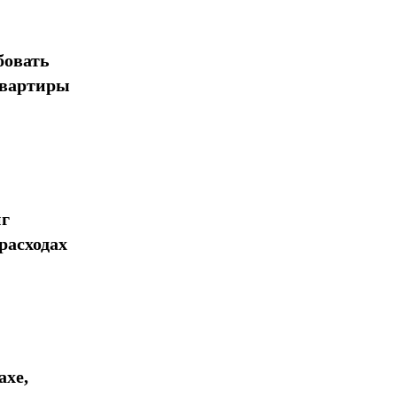
бовать
квартиры
нг
расходах
ахе,