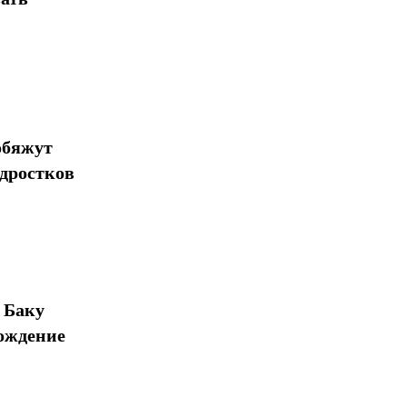
обяжут
одростков
 Баку
ождение