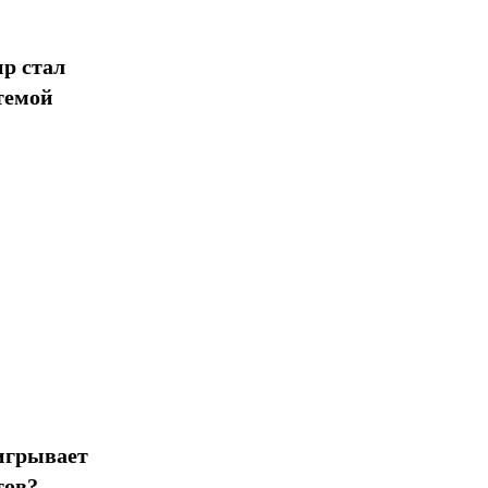
р стал
темой
игрывает
тов?