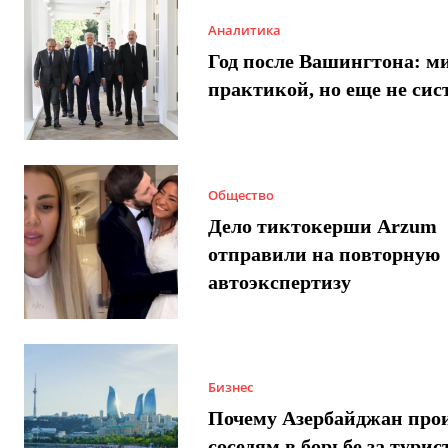
Аналитика
Год после Вашингтона: ми
практикой, но еще не сис
Общество
Дело тиктокерши Arzum
отправили на повторную
автоэкспертизу
Бизнес
Почему Азербайджан про
соседям в борьбе за турис