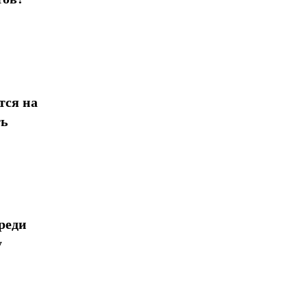
тся на
ть
реди
у