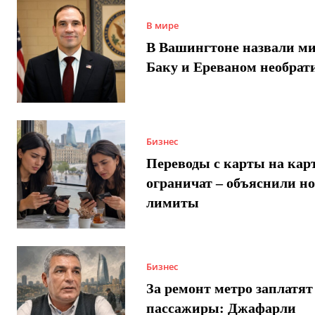
В мире
В Вашингтоне назвали м
Баку и Ереваном необра
Бизнес
Переводы с карты на карт
ограничат – объяснили н
лимиты
Бизнес
За ремонт метро заплатят
пассажиры: Джафарли