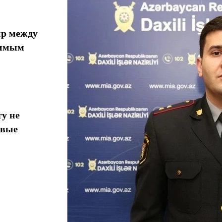
ир между
тимым
у не
овые