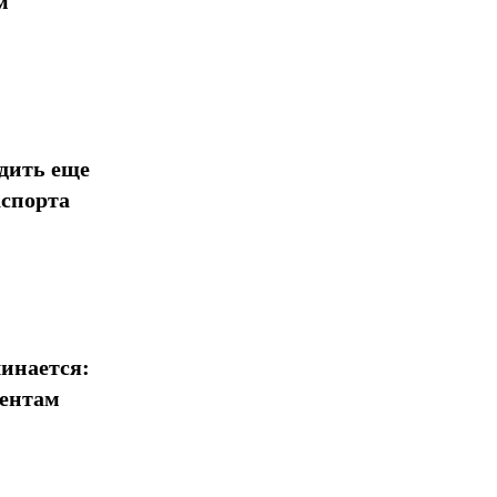
м
Поделиться
дить еще
аспорта
инается:
иентам