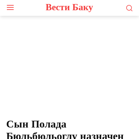
Вести Баку
Сын Полада
Бюльбюльоглу назначен