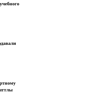
учебного
одавали
ортному
шаттлы