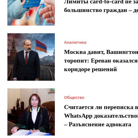
Лимиты card-to-card не з
большинство граждан – д
Аналитика
Москва давит, Вашингто
торопит: Ереван оказался
коридоре решений
Общество
Считается ли переписка 
WhatsApp доказательством
– Разъяснение адвоката