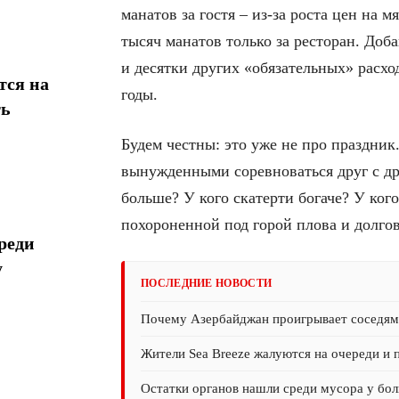
манатов за гостя – из-за роста цен на м
тысяч манатов только за ресторан. Доб
и десятки других «обязательных» расхо
тся на
годы.
ть
Будем честны: это уже не про праздник
вынужденными соревноваться друг с др
больше? У кого скатерти богаче? У ког
похороненной под горой плова и долгов
реди
у
ПОСЛЕДНИЕ НОВОСТИ
Почему Азербайджан проигрывает соседям 
Жители Sea Breeze жалуются на очереди и 
Остатки органов нашли среди мусора у бол