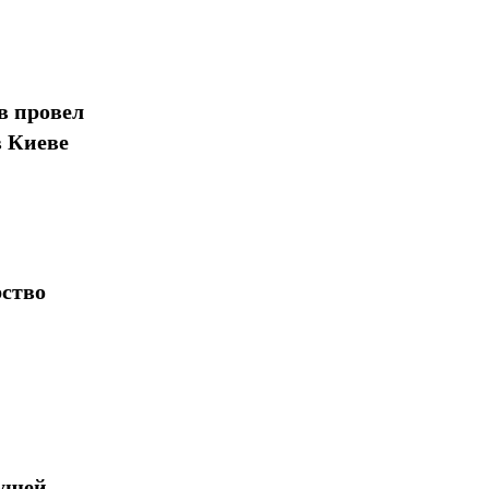
в провел
в Киеве
рство
дущей