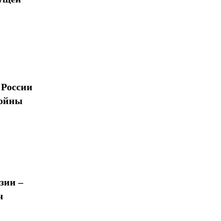
 России
войны
зии –
ч