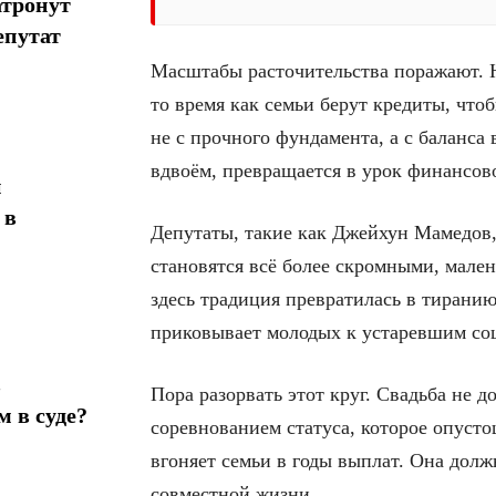
атронут
епутат
Масштабы расточительства поражают. 
то время как семьи берут кредиты, чт
не с прочного фундамента, а с баланса 
вдвоём, превращается в урок финансов
н
 в
Депутаты, такие как Джейхун Мамедов,
становятся всё более скромными, мален
здесь традиция превратилась в тиранию
приковывает молодых к устаревшим с
в
Пора разорвать этот круг. Свадьба не 
 в суде?
соревнованием статуса, которое опуст
вгоняет семьи в годы выплат. Она долж
совместной жизни.