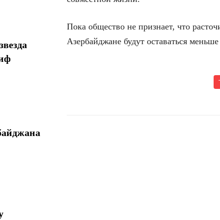
Пока общество не признает, что расточи
Азербайджане будут оставаться меньше
звезда
миф
байджана
Поделиться
у