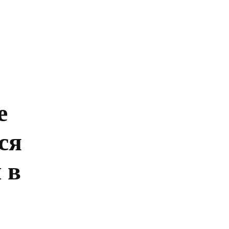
Главная
Политика
Бизнес
Обществ
е
ся
 в