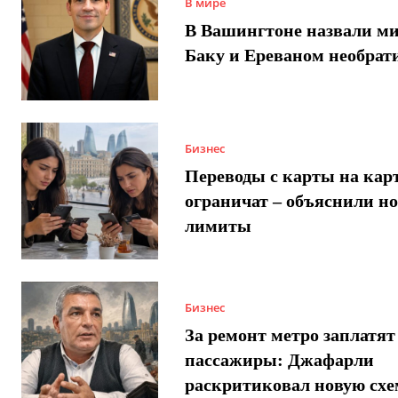
В мире
В Вашингтоне назвали м
Баку и Ереваном необра
Бизнес
Переводы с карты на карт
ограничат – объяснили н
лимиты
Бизнес
За ремонт метро заплатят
пассажиры: Джафарли
раскритиковал новую схе