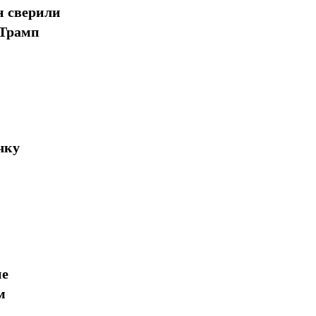
н сверили
 Трамп
чку
ие
м