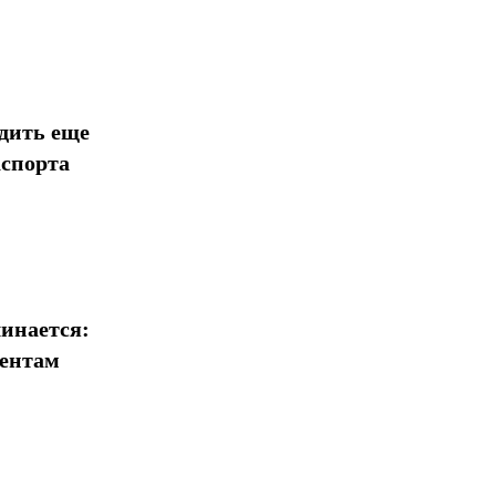
дить еще
аспорта
инается:
иентам