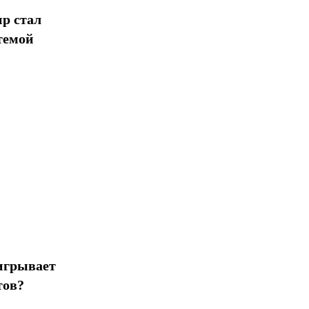
р стал
темой
игрывает
тов?