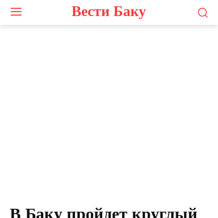
Вести Баку
Photo by Adil Sattarov on Unsplash
В Баку пройдет круглый