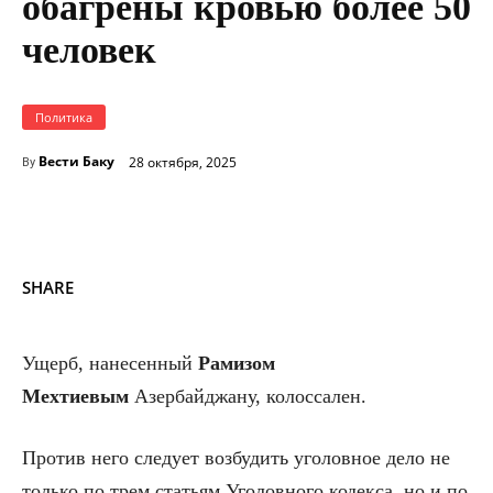
обагрены кровью более 50
человек
Политика
Вести Баку
28 октября, 2025
By
SHARE
Ущерб, нанесенный
Рамизом
Мехтиевым
Азербайджану, колоссален.
Против него следует возбудить уголовное дело не
только по трем статьям Уголовного кодекса, но и по