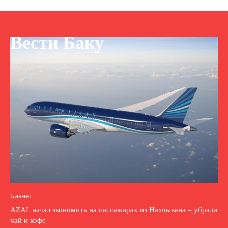
Вести Баку
Бизнес
AZAL начал экономить на пассажирах из Нахчывана – убрали
чай и кофе