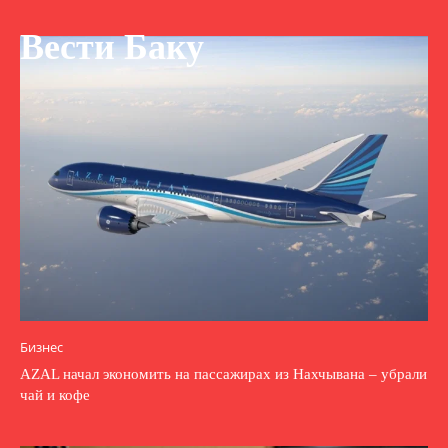
Вести Баку
Бизнес
AZAL начал экономить на пассажирах из Нахчывана – убрали
чай и кофе